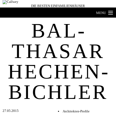
DIE BESTEN
EINFAMILIENHÄUSER
MENU
BAL­
Architekten-Häuser
Expertenwissen
THASAR
Architekten-Profile
Produkttrends
HE­CHE­N­
HÄUSER DES JAHRES
Buchshop
BICH­LER
Bücher- und zeitschriften
27.05.2015
Architekten-Profile