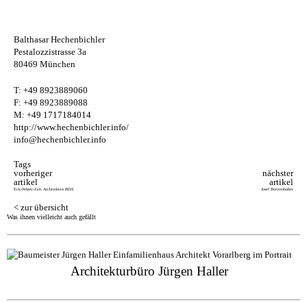
Balthasar Hechenbichler
Pestalozzistrasse 3a
80469 München
T: +49 8923889060
F: +49 8923889088
M: +49 1717184014
http://www.hechenbichler.info/
info@hechenbichler.info
Tags
vorheriger
nächster
artikel
artikel
Eck-Feh­mi-Zett Ar­chi­tek­ten BDA
Jo­sef Brei­ten­hu­ber
< zur übersicht
Was ihnen vielleicht auch gefällt
Ar­chi­tek­turbüro Jürgen Hal­ler