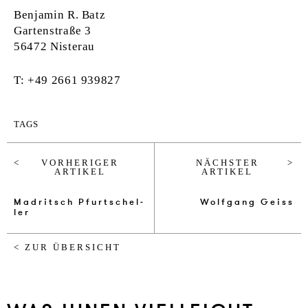
Benjamin R. Batz
Gartenstraße 3
56472 Nisterau
T: +49 2661 939827
TAGS
VORHERIGER
NÄCHSTER
ARTIKEL
ARTIKEL
Ma­dri­t­sch Pfurt­schel­
Wolf­gang Geiss
ler
< ZUR ÜBERSICHT