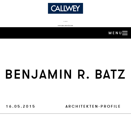
DIE BESTEN
EINFAMILIENHÄUSER
MENU
ARCHITEKTEN-HÄUSER
EXPERTENWISSEN
BEN­JAMIN R. BATZ
ARCHITEKTEN-PROFILE
PRODUKTTRENDS
HÄUSER DES JAHRES
16.05.2015
ARCHITEKTEN-PROFILE
BUCHSHOP