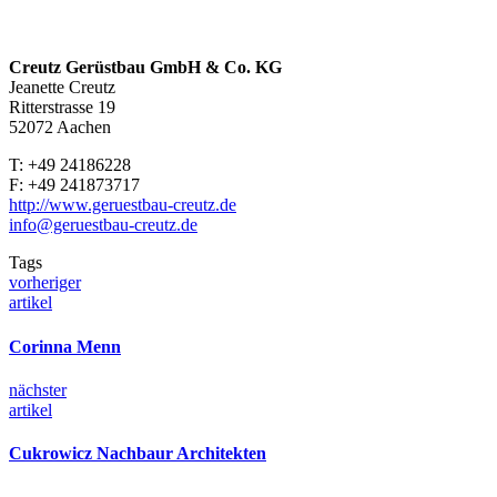
Creutz Gerüstbau GmbH & Co. KG
Jeanette Creutz
Ritterstrasse 19
52072 Aachen
T: +49 24186228
F: +49 241873717
http://www.geruestbau-creutz.de
info@geruestbau-creutz.de
Tags
vorheriger
artikel
Co­rin­na Menn
nächster
artikel
Cu­kr­o­wicz Nach­baur Ar­chi­tek­ten