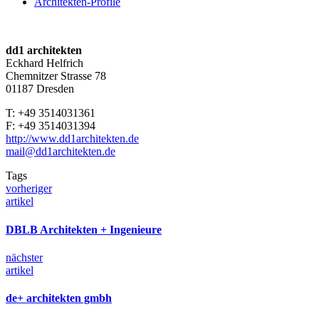
Architekten-Profile
dd1 architekten
Eckhard Helfrich
Chemnitzer Strasse 78
01187 Dresden
T: +49 3514031361
F: +49 3514031394
http://www.dd1architekten.de
mail@dd1architekten.de
Tags
vorheriger
artikel
DBLB Ar­chi­tek­ten + In­g­e­nieu­re
nächster
artikel
de+ ar­chi­tek­ten gmbh