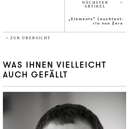
NÄCHSTER
ARTIKEL
„Ele­ments“ Leuch­tent­
rio von Zero
< ZUR ÜBERSICHT
WAS IHNEN VIELLEICHT
AUCH GEFÄLLT