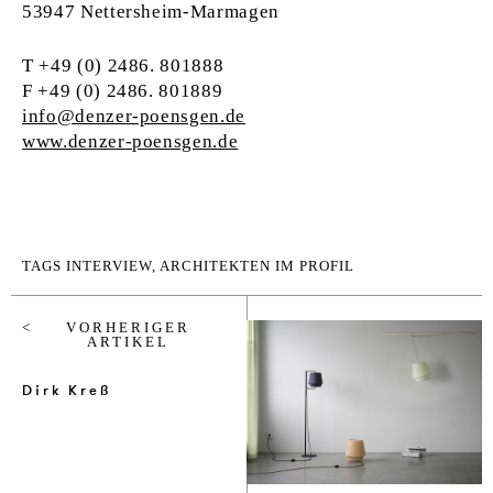
53947 Nettersheim-Marmagen
T +49 (0) 2486. 801888
F +49 (0) 2486. 801889
info@denzer-poensgen.de
www.denzer-poensgen.de
TAGS
INTERVIEW
,
ARCHITEKTEN IM PROFIL
VORHERIGER
ARTIKEL
Dirk Kreß