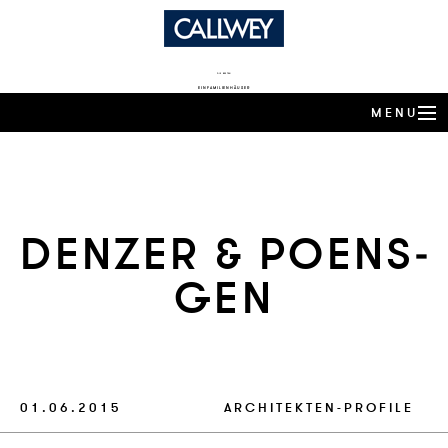
DIE BESTEN
EINFAMILIENHÄUSER
MENU
ARCHITEKTEN-HÄUSER
EXPERTENWISSEN
DENZER & PO­ENS­
ARCHITEKTEN-PROFILE
GEN
PRODUKTTRENDS
HÄUSER DES JAHRES
BUCHSHOP
01.06.2015
ARCHITEKTEN-PROFILE