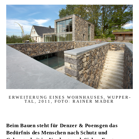
ER­WEI­TE­RUNG EI­NES WOHN­HAU­SES, WUP­PER­
TAL, 2011, FOTO: RAI­NER MA­DER
Beim Bauen steht für Denzer & Poensgen das
Bedürfnis des Menschen nach Schutz und