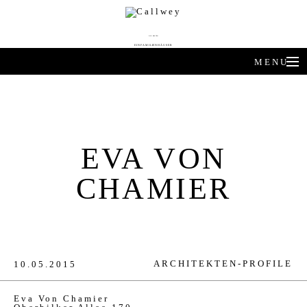
DIE BESTEN
EINFAMILIENHÄUSER
MENU
ARCHITEKTEN-HÄUSER
EXPERTENWISSEN
EVA VON
ARCHITEKTEN-PROFILE
CHAMIER
PRODUKTTRENDS
HÄUSER DES JAHRES
BUCHSHOP
ARCHITEKTEN-PROFILE
10.05.2015
Eva Von Chamier