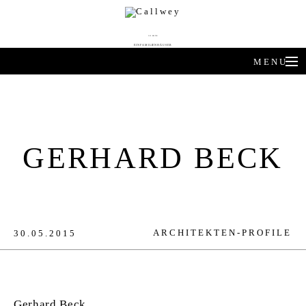
DIE BESTEN
EINFAMILIENHÄUSER
MENU
ARCHITEKTEN-HÄUSER
EXPERTENWISSEN
GERHARD BECK
ARCHITEKTEN-PROFILE
PRODUKTTRENDS
HÄUSER DES JAHRES
ARCHITEKTEN-PROFILE
30.05.2015
BUCHSHOP
Gerhard Beck