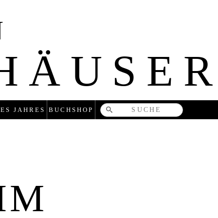
N
NHÄUSE
Bücher-
ES JAHRES
BUCHSHOP
und
zeitschriften
HM