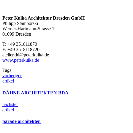
Peter Kulka Architektur Dresden GmbH
Philipp Stamborski
Werner-Hartmann-Strasse 1
01099 Dresden
T: +49 351811870
F: +49 3518118720
atelier.dd@peterkulka.de
www.peterkulka.de
Tags
vorheriger
artikel
DÄHNE AR­CHI­TEK­TEN BDA
nächster
artikel
pa­ra­de ar­chi­tek­ten