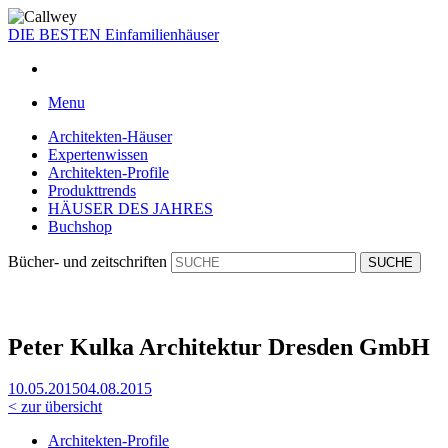
DIE BESTEN
Einfamilienhäuser
Menu
Architekten-Häuser
Expertenwissen
Architekten-Profile
Produkttrends
HÄUSER DES JAHRES
Buchshop
Bücher- und zeitschriften
Pe­ter Kul­ka Ar­chi­tek­tur Dresden GmbH
10.05.2015
04.08.2015
< zur übersicht
Architekten-Profile