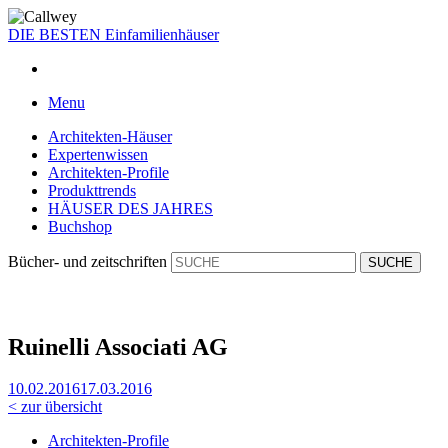
DIE BESTEN
Einfamilienhäuser
Menu
Architekten-Häuser
Expertenwissen
Architekten-Profile
Produkttrends
HÄUSER DES JAHRES
Buchshop
Bücher- und zeitschriften
Rui­nel­li Asso­cia­ti AG
10.02.2016
17.03.2016
< zur übersicht
Architekten-Profile