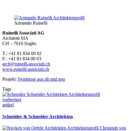
Ar­ma­n­do Rui­nel­li
Ruinelli Associati AG
Architetti SIA
CH – 7610 Soglio
T.: +41 81 834 00 02
F.: +41 81 834 00 03
arch@ruinelli-associati.ch
www.ruinelli-associati.ch
Projekt:
Symbiose aus alt und neu
Tags
vorheriger
artikel
Schnei­der & Schnei­der Ar­chi­tek­ten