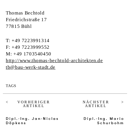
Thomas Bechtold
Friedrichstraße 17
77815 Bühl
T: +49 7223991314
F: +49 7223999552
M: +49 1703540450
http://www.thomas-bechtold-architekten.de
tb@bau-werk-stadt.de
TAGS
VORHERIGER
NÄCHSTER
ARTIKEL
ARTIKEL
Dipl.-Ing. Jan-Ni­clas
Dipl.-Ing. Ma­rio
Döpkens
Schur­bohm