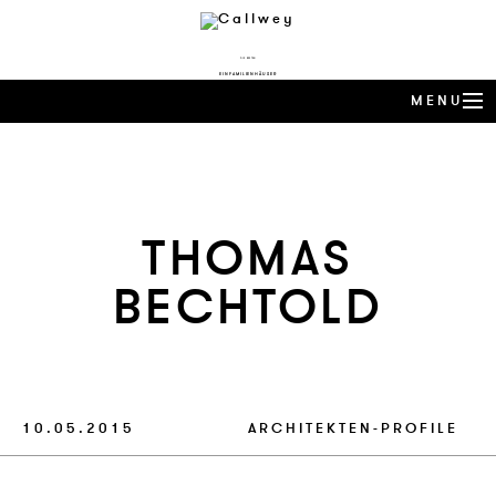
DIE BESTEN
EINFAMILIENHÄUSER
MENU
ARCHITEKTEN-HÄUSER
EXPERTENWISSEN
THO­MAS
ARCHITEKTEN-PROFILE
BECHTOLD
PRODUKTTRENDS
HÄUSER DES JAHRES
BUCHSHOP
10.05.2015
ARCHITEKTEN-PROFILE