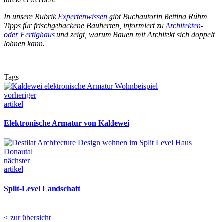
In unsere Rubrik
Expertenwissen
gibt Buchautorin Bettina Rühm
Tipps für frischgebackene Bauherren, informiert zu
Architekten-
oder Fertighaus
und zeigt, warum Bauen mit Architekt sich doppelt
lohnen kann.
Tags
vorheriger
artikel
Elek­tr­o­n­i­sche Ar­ma­tur von Kal­de­wei
nächster
artikel
Split-Le­vel Landschaft
< zur übersicht