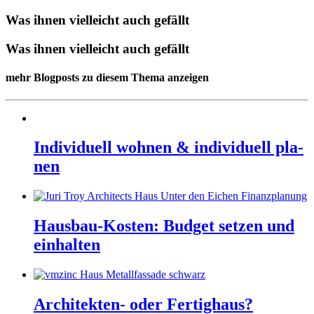
Was ihnen vielleicht auch gefällt
Was ihnen vielleicht auch gefällt
mehr Blogposts zu diesem Thema anzeigen
In­di­vi­du­ell woh­nen & in­di­vi­du­ell pla­
nen
Hausbau-Kosten: Bud­get set­zen und
ein­hal­ten
Ar­chi­tek­ten- oder Fer­ti­g­haus?