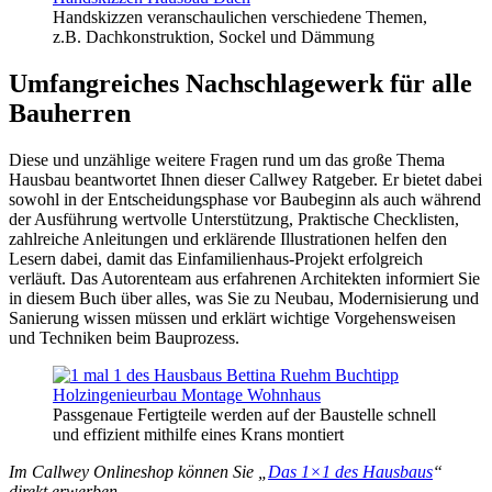
Ha­nd­sk­iz­zen ver­an­schau­li­chen ver­schie­de­ne The­men,
z.B. Dach­konst­ruk­ti­on, So­ckel und Dämmung
Umfangreiches Nachschlagewerk für alle
Bauherren
Diese und unzählige weitere Fragen rund um das große Thema
Hausbau beantwortet Ihnen dieser Callwey Ratgeber. Er bietet dabei
sowohl in der Entscheidungsphase vor Baubeginn als auch während
der Ausführung wertvolle Unterstützung, Praktische Checklisten,
zahlreiche Anleitungen und erklärende Illustrationen helfen den
Lesern dabei, damit das Einfamilienhaus-Projekt erfolgreich
verläuft. Das Autorenteam aus erfahrenen Architekten informiert Sie
in diesem Buch über alles, was Sie zu Neubau, Modernisierung und
Sanierung wissen müssen und erklärt wichtige Vorgehensweisen
und Techniken beim Bauprozess.
Pass­ge­naue Fer­ti­g­tei­le wer­den auf der Bau­stel­le schnell
und ef­fi­zi­ent mit­hil­fe ei­nes Krans mon­ti­ert
Im Callwey Onlineshop können Sie „
Das 1×1 des Hausbaus
“
direkt erwerben.