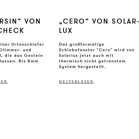
R­SIN“ VON
„CERO“ VON SO­LAR­
CHECK
LUX
liner Urtonschiefer
Das großformatige
Glimmer- und
Schiebefenster "Cero" wird von
l, die das Gestein
Solarlux jetzt auch mit
lassen. Bis 8mm
thermisch nicht getrenntem
e
System hergestellt.
SEN
WEITERLESEN