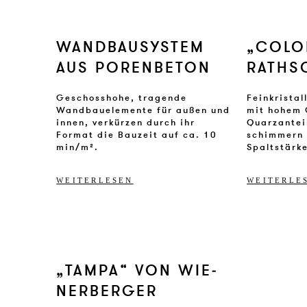
WAND­BAU­SY­STEM
„CO­LO
AUS PO­REN­BE­TON
RATHS
Geschosshohe, tragende
Feinkristal
Wandbauelemente für außen und
mit hohem 
innen, verkürzen durch ihr
Quarzantei
Format die Bauzeit auf ca. 10
schimmern 
min/m².
Spaltstärk
WEITERLESEN
WEITERLE
„TAM­PA“ VON WIE­
NER­BER­GER