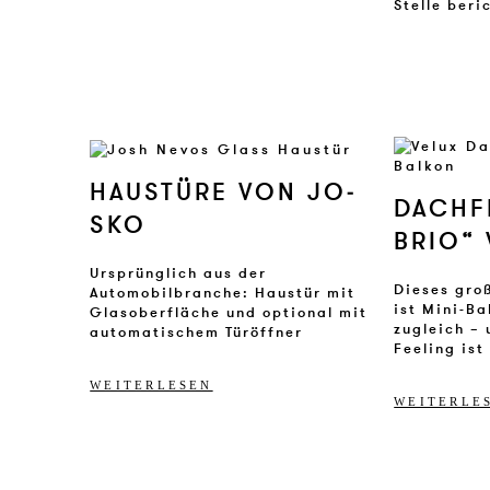
Stelle beri
HAUSTÜRE VON JO­
DACH­F
SKO
BRIO“ 
Ursprünglich aus der
Dieses gro
Automobilbranche: Haustür mit
ist Mini-B
Glasoberfläche und optional mit
zugleich –
automatischem Türöffner
Feeling ist
WEITERLESEN
WEITERLE