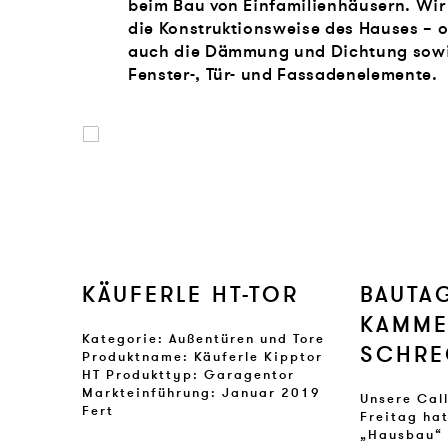
beim Bau von Einfamilienhäusern. Wir 
die Konstruktionsweise des Hauses – o
auch die Dämmung und Dichtung sowie
Fenster-, Tür- und Fassadenelemente.
DACHFENSTER „CABRIO“ 
HIER MEHR ERFAHREN
KÄUFER­LE HT-TOR
BAU­TA
KAM­M
Kategorie: Außentüren und Tore
SCHRE
Produktname: Käuferle Kipptor
HT Produkttyp: Garagentor
Markteinführung: Januar 2019
Unsere Cal
Fert
Freitag hat
„Hausbau“ 