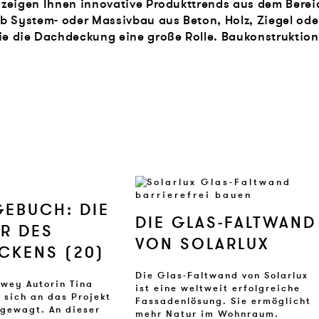
zeigen Ihnen innovative Produkttrends aus dem Bereic
b System- oder Massivbau aus Beton, Holz, Ziegel ode
 die Dachdeckung eine große Rolle. Baukonstruktio
VON VELUX
GE­BUCH: DIE
DIE GLAS-FALT­WAND
ER DES
VON SO­LAR­LUX
­CKENS (20)
Die Glas-Faltwand von Solarlux
lwey Autorin Tina
ist eine weltweit erfolgreiche
 sich an das Projekt
Fassadenlösung. Sie ermöglicht
gewagt. An dieser
mehr Natur im Wohnraum.