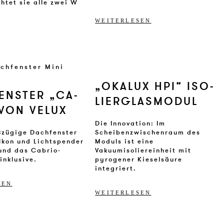
chtet sie alle zwei W
WEITERLESEN
„OKA­LUX HPI“ ISO­
ENS­TER „CA­
LIER­GLASMO­DUL
VON VE­LUX
Die Innovation: Im
ßzügige Dachfenster
Scheibenzwischenraum des
alkon und Lichtspender
Moduls ist eine
 und das Cabrio-
Vakuumisoliereinheit mit
 inklusive.
pyrogener Kieselsäure
integriert.
SEN
WEITERLESEN