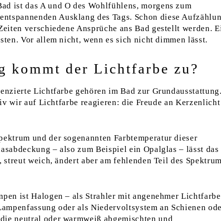
Bad ist das A und O des Wohlfühlens, morgens zum
entspannenden Ausklang des Tags. Schon diese Aufzählu
 Zeiten verschiedene Ansprüche ans Bad gestellt werden. E
sten. Vor allem nicht, wenn es sich nicht dimmen lässt.
g kommt der Lichtfarbe zu?
renzierte Lichtfarbe gehören im Bad zur Grundausstattung
itiv wir auf Lichtfarbe reagieren: die Freude an Kerzenlich
Spektrum und der sogenannten Farbtemperatur dieser
lasabdeckung – also zum Beispiel ein Opalglas – lässt das
n, streut weich, ändert aber am fehlenden Teil des Spektru
mpen ist Halogen – als Strahler mit angenehmer Lichtfarbe
e Lampenfassung oder als Niedervoltsystem an Schienen od
 die neutral oder warmweiß abgemischten und