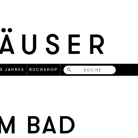
HÄUSER
Bücher-
S JAHRES
BUCHSHOP
und
zeitschriften
IM BAD