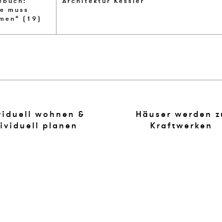
e­buch:
Ar­chi­tek­tur Kessler
ße muss
men“ (19)
viduell wohnen &
Häuser werden z
ividuell planen
Kraftwerken