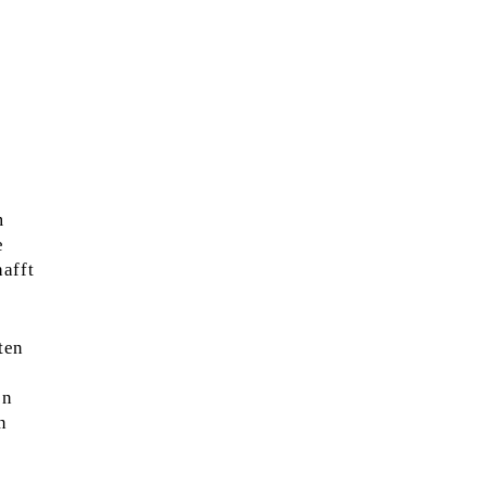
m
e
afft
ten
on
n