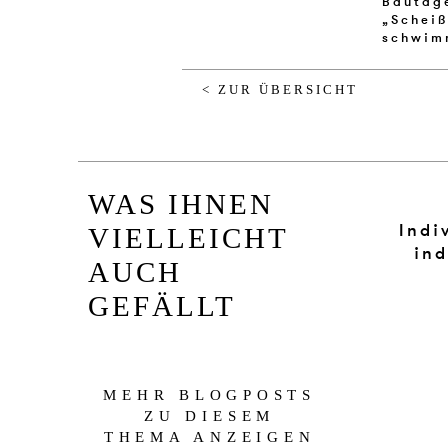
Bau­tag
„Schei
schwim­
< ZUR ÜBERSICHT
WAS IHNEN
Indi
VIELLEICHT
ind
AUCH
GEFÄLLT
MEHR BLOGPOSTS
ZU DIESEM
THEMA ANZEIGEN