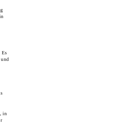
ng
in
. Es
t und
ms
, in
er