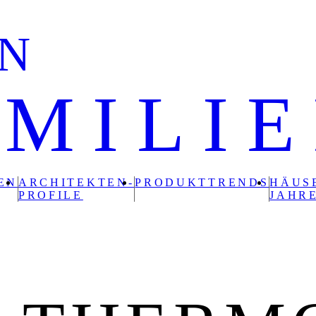
EN
AMILI
EN
ARCHITEKTEN-
PRODUKTTRENDS
HÄUS
PROFILE
JAHR