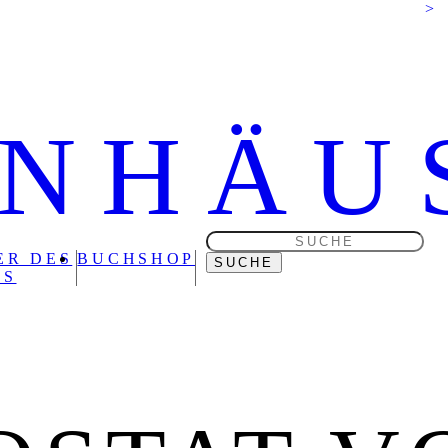
ENHÄU
Bücher-
und
ER DES
BUCHSHOP
zeitschriften
ES