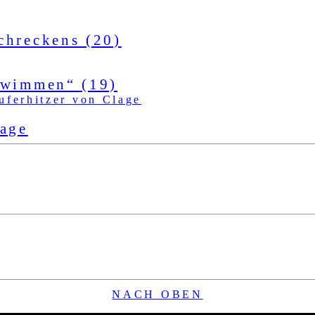
chreckens (20)
hwimmen“ (19)
lage
NACH OBEN