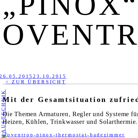
„PINOX
OVENTR
26.05.2015
23.10.2015
< ZUR ÜBERSICHT
HAUSTECHNIK
Mit der Gesamtsituation zufrie
Die Themen Armaturen, Regler und Systeme für e
Heizen, Kühlen, Trinkwasser und Solarthermie.