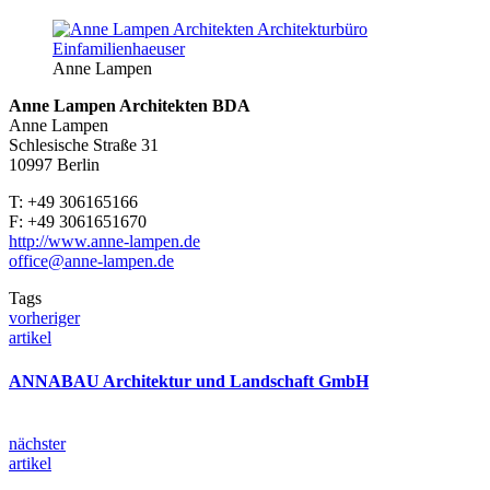
Anne Lam­pen
Anne Lampen Architekten BDA
Anne Lampen
Schlesische Straße 31
10997 Berlin
T: +49 306165166
F: +49 3061651670
http://www.anne-lampen.de
office@anne-lampen.de
Tags
vorheriger
artikel
AN­NA­BAU Ar­chi­tek­tur und Landschaft GmbH
nächster
artikel