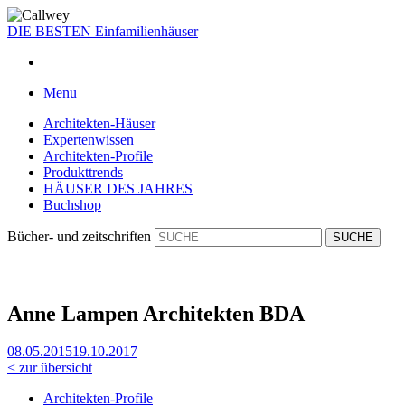
DIE BESTEN
Einfamilienhäuser
Menu
Architekten-Häuser
Expertenwissen
Architekten-Profile
Produkttrends
HÄUSER DES JAHRES
Buchshop
Bücher- und zeitschriften
Anne Lam­pen Ar­chi­tek­ten BDA
08.05.2015
19.10.2017
< zur übersicht
Architekten-Profile