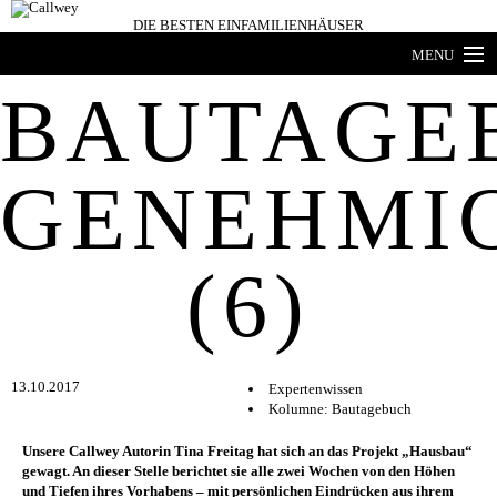
DIE BESTEN
EINFAMILIENHÄUSER
MENU
BAUTAGE
Architekten-Häuser
Expertenwissen
GENEHMI
Architekten-Profile
Produkttrends
(6)
HÄUSER DES JAHRES
Buchshop
Bücher- und zeitschriften
13.10.2017
Expertenwissen
Kolumne: Bautagebuch
Unsere Callwey Autorin Tina Freitag hat sich an das Projekt „Hausbau“
gewagt. An dieser Stelle berichtet sie alle zwei Wochen von den Höhen
und Tiefen ihres Vorhabens – mit persönlichen Eindrücken aus ihrem