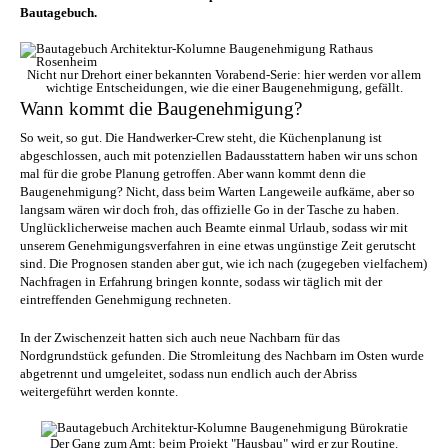
Bautagebuch.
Nicht nur Drehort einer bekannten Vorabend-Serie: hier werden vor allem
wichtige Entscheidungen, wie die einer Baugenehmigung, gefällt.
Wann kommt die Baugenehmigung?
So weit, so gut. Die Handwerker-Crew steht, die Küchenplanung ist
abgeschlossen, auch mit potenziellen Badausstattern haben wir uns schon
mal für die grobe Planung getroffen. Aber wann kommt denn die
Baugenehmigung? Nicht, dass beim Warten Langeweile aufkäme, aber so
langsam wären wir doch froh, das offizielle Go in der Tasche zu haben.
Unglücklicherweise machen auch Beamte einmal Urlaub, sodass wir mit
unserem Genehmigungsverfahren in eine etwas ungünstige Zeit gerutscht
sind. Die Prognosen standen aber gut, wie ich nach (zugegeben vielfachem)
Nachfragen in Erfahrung bringen konnte, sodass wir täglich mit der
eintreffenden Genehmigung rechneten.
In der Zwischenzeit hatten sich auch neue Nachbarn für das
Nordgrundstück gefunden. Die Stromleitung des Nachbarn im Osten wurde
abgetrennt und umgeleitet, sodass nun endlich auch der Abriss
weitergeführt werden konnte.
Der Gang zum Amt: beim Projekt "Hausbau" wird er zur Routine.