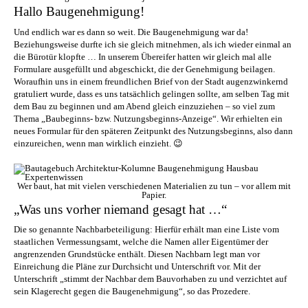
Hallo Baugenehmigung!
Und endlich war es dann so weit. Die Baugenehmigung war da!
Beziehungsweise durfte ich sie gleich mitnehmen, als ich wieder einmal an
die Bürotür klopfte … In unserem Übereifer hatten wir gleich mal alle
Formulare ausgefüllt und abgeschickt, die der Genehmigung beilagen.
Woraufhin uns in einem freundlichen Brief von der Stadt augenzwinkernd
gratuliert wurde, dass es uns tatsächlich gelingen sollte, am selben Tag mit
dem Bau zu beginnen und am Abend gleich einzuziehen – so viel zum
Thema „Baubeginns- bzw. Nutzungsbeginns-Anzeige“. Wir erhielten ein
neues Formular für den späteren Zeitpunkt des Nutzungsbeginns, also dann
einzureichen, wenn man wirklich einzieht. 😉
Wer baut, hat mit vielen verschiedenen Materialien zu tun – vor allem mit
Papier.
„Was uns vorher niemand gesagt hat …“
Die so genannte Nachbarbeteiligung: Hierfür erhält man eine Liste vom
staatlichen Vermessungsamt, welche die Namen aller Eigentümer der
angrenzenden Grundstücke enthält. Diesen Nachbarn legt man vor
Einreichung die Pläne zur Durchsicht und Unterschrift vor. Mit der
Unterschrift „stimmt der Nachbar dem Bauvorhaben zu und verzichtet auf
sein Klagerecht gegen die Baugenehmigung“, so das Prozedere.