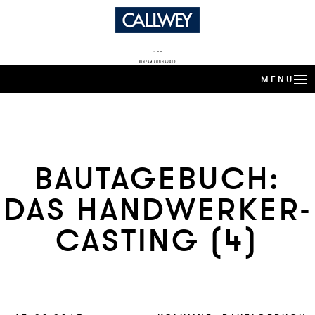
DIE BESTEN
EINFAMILIENHÄUSER
MENU
ARCHITEKTEN-HÄUSER
EXPERTENWISSEN
BAU­TAGE­BUCH:
ARCHITEKTEN-PROFILE
DAS HA­ND­WERKER-
PRODUKTTRENDS
CA­STING (4)
HÄUSER DES JAHRES
BUCHSHOP