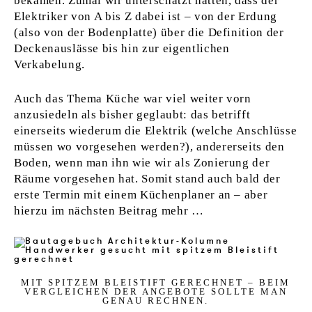
bekamen. Zumal wir unterschätzt hatten, dass der
Elektriker von A bis Z dabei ist – von der Erdung
(also von der Bodenplatte) über die Definition der
Deckenauslässe bis hin zur eigentlichen
Verkabelung.
Auch das Thema Küche war viel weiter vorn
anzusiedeln als bisher geglaubt: das betrifft
einerseits wiederum die Elektrik (welche Anschlüsse
müssen wo vorgesehen werden?), andererseits den
Boden, wenn man ihn wie wir als Zonierung der
Räume vorgesehen hat. Somit stand auch bald der
erste Termin mit einem Küchenplaner an – aber
hierzu im nächsten Beitrag mehr …
MIT SPITZEM BL­EI­STIFT GE­RECH­NET – BEIM
VER­GLEI­CHEN DER AN­GE­BO­TE SOLL­TE MAN
GE­NAU RECH­NEN.