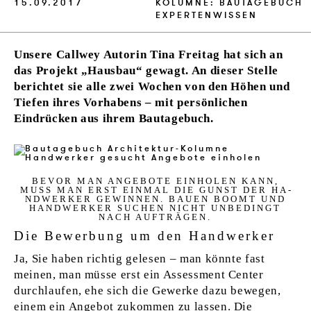
15.09.2017
KOLUMNE: BAUTAGEBUCH
EXPERTENWISSEN
Unsere Callwey Autorin Tina Freitag hat sich an
das Projekt „Hausbau“ gewagt. An dieser Stelle
berichtet sie alle zwei Wochen von den Höhen und
Tiefen ihres Vorhabens – mit persönlichen
Eindrücken aus ihrem Bautagebuch.
BE­VOR MAN AN­GE­BO­TE EIN­HO­LEN KANN,
MUSS MAN ERST EINM­AL DIE GUNST DER HA­
ND­WERKER GE­WIN­NEN. BAU­EN BOOMT UND
HA­ND­WERKER SU­CHEN NICHT UN­BE­DINGT
NACH AUF­TRÄGEN.
Die Bewerbung um den Handwerker
Ja, Sie haben richtig gelesen – man könnte fast
meinen, man müsse erst ein Assessment Center
durchlaufen, ehe sich die Gewerke dazu bewegen,
einem ein Angebot zukommen zu lassen. Die