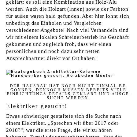
geklärt; es soll eine Kombination aus Holz-Alu
werden. Auch die Holzart (innen) sowie der Farbton
für außen waren bald gefunden. Aber hier lohnt sich
unbedingt das Einholen und Vergleichen
verschiedener Angebote! Nach viel Verhandeln sind
wir mit einem lokalen Schreinerbetrieb ins Geschäft
gekommen und zugleich froh, dass wir einen
persönlichen und noch dazu sehr netten
Ansprechpartner direkt vor Ort haben!
DER HAUSBAU HAT NOCH NICHT EINM­AL BE­
GON­NEN, DEN­NOCH MÜSSEN BE­REITS VIE­LE
EIN­RICH­TUNGS-DE­TAILS GEKLÄRT UND AUS­GE­
SUCHT WER­DEN.
Elektriker gesucht!
Etwas schwieriger gestaltete sich die Suche nach
einem Elektriker. „Sprechen wir über 2017 oder
2018?“, war die erste Frage, die wir zu hören