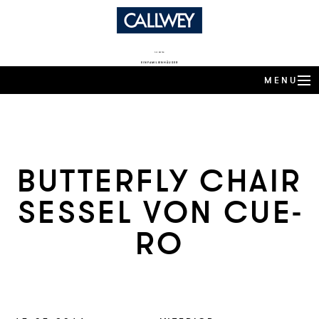
DIE BESTEN
EINFAMILIENHÄUSER
MENU
ARCHITEKTEN-HÄUSER
EXPERTENWISSEN
BUT­TER­FLY CHAIR
ARCHITEKTEN-PROFILE
SESSEL VON CU­E­
PRODUKTTRENDS
RO
HÄUSER DES JAHRES
BUCHSHOP