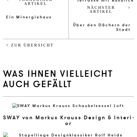
ARTIKEL
NÄCHSTER
ARTIKEL
Ein Min­er­gie­haus
Über den Dächern der
Stadt
< ZUR ÜBERSICHT
WAS IHNEN VIELLEICHT
AUCH GEFÄLLT
SWAY von Mar­kus Krauss De­sign & In­te­ri­
or