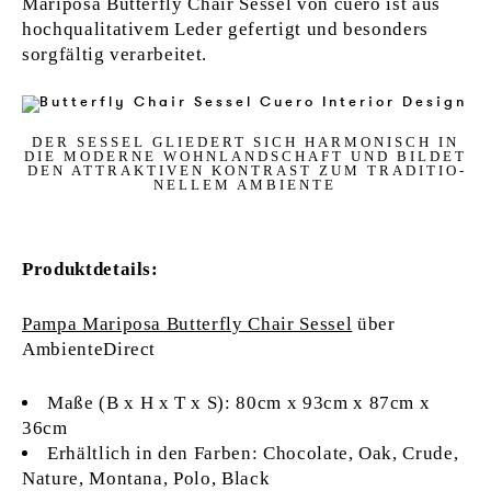
Mariposa Butterfly Chair Sessel von cuero ist aus
hochqualitativem Leder gefertigt und besonders
sorgfältig verarbeitet.
DER SESSEL GLIE­DERT SICH HAR­MO­N­ISCH IN
DIE MO­DER­NE WOHN­LANDSCHAFT UND BIL­DET
DEN AT­TRAK­TI­VEN KON­TRAST ZUM TRA­DI­TIO­
NEL­LEM AM­BI­EN­TE
Produktdetails:
Pampa Mariposa Butterfly Chair Sessel
über
AmbienteDirect
Maße (B x H x T x S): 80cm x 93cm x 87cm x
36cm
Erhältlich in den Farben: Chocolate, Oak, Crude,
Nature, Montana, Polo, Black