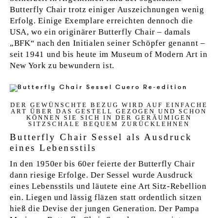
Butterfly Chair trotz einiger Auszeichnungen wenig
Erfolg. Einige Exemplare erreichten dennoch die
USA, wo ein originärer Butterfly Chair – damals
„BFK“ nach den Initialen seiner Schöpfer genannt –
seit 1941 und bis heute im Museum of Modern Art in
New York zu bewundern ist.
DER GEWÜNSCH­TE BE­ZUG WIRD AUF EINF­A­CHE
ART ÜBER DAS GE­STELL GE­ZO­GEN UND SCHON
KÖNNEN SIE SICH IN DER GERÄUM­I­GEN
SITZSCHA­LE BE­QUEM ZURÜCK­LEH­NEN
Butterfly Chair Sessel als Ausdruck
eines Lebensstils
In den 1950er bis 60er feierte der Butterfly Chair
dann riesige Erfolge. Der Sessel wurde Ausdruck
eines Lebensstils und läutete eine Art Sitz-Rebellion
ein. Liegen und lässig fläzen statt ordentlich sitzen
hieß die Devise der jungen Generation. Der Pampa