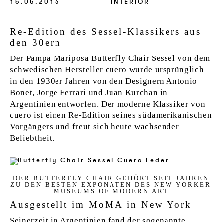
15.05.2016
INTERIOR
Re-Edition des Sessel-Klassikers aus
den 30ern
Der Pampa Mariposa Butterfly Chair Sessel von dem
schwedischen Hersteller cuero wurde ursprünglich
in den 1930er Jahren von den Designern Antonio
Bonet, Jorge Ferrari und Juan Kurchan in
Argentinien entworfen. Der moderne Klassiker von
cuero ist einen Re-Edition seines südamerikanischen
Vorgängers und freut sich heute wachsender
Beliebtheit.
DER BUT­TER­FLY CHAIR GEHÖRT SEIT JAH­REN
ZU DEN BES­TEN EX­PONATEN DES NEW YORKER
MU­SE­UMS OF MO­DERN ART
Ausgestellt im MoMA in New York
Seinerzeit in Argentinien fand der sogenannte