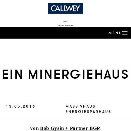
DIE BESTEN
EINFAMILIENHÄUSER
MENU
ARCHITEKTEN-HÄUSER
EXPERTENWISSEN
EIN MIN­ER­GIE­HAUS
ARCHITEKTEN-PROFILE
PRODUKTTRENDS
HÄUSER DES JAHRES
13.05.2016
MASSIVHAUS
ENERGIESPARHAUS
BUCHSHOP
von
Bob Gysin + Partner BGP
.