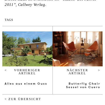
2011”, Callwey Verlag.
TAGS
VORHERIGER
NÄCHSTER
ARTIKEL
ARTIKEL
Al­les aus ei­nem Guss
But­ter­fly Chair
Sessel von Cu­e­ro
< ZUR ÜBERSICHT