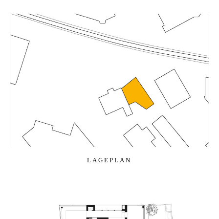
LA­GE­PLAN