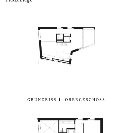
GRUN­D­RISS 1. OBER­GE­SCHOSS