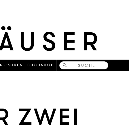
HÄUSER
Bücher-
S JAHRES
BUCHSHOP
und
zeitschriften
ÜR ZWEI