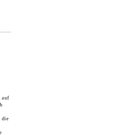
 auf
ch
 die
e