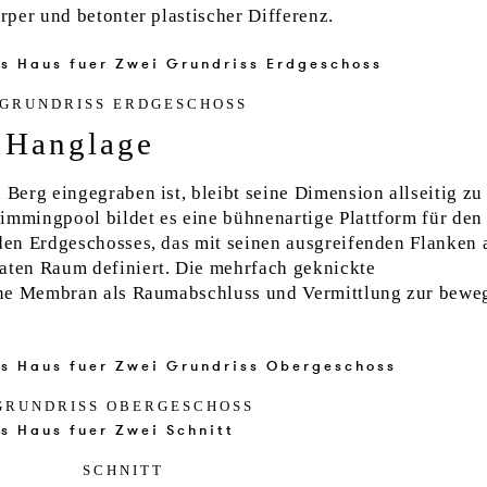
per und betonter plastischer Differenz.
GRUN­D­RISS ERD­GE­SCHOSS
r Hanglage
erg eingegraben ist, bleibt seine Dimension allseitig zu
mingpool bildet es eine bühnenartige Plattform für den
en Erdgeschosses, das mit seinen ausgreifenden Flanken 
ten Raum definiert. Die mehrfach geknickte
ine Membran als Raumabschluss und Vermittlung zur bewe
GRUN­D­RISS OBER­GE­SCHOSS
SCHNITT