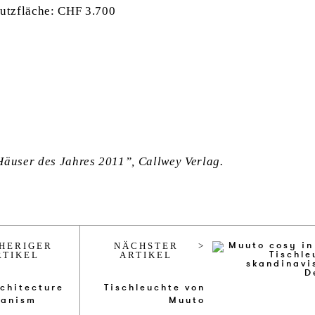
tzfläche: CHF 3.700
Häuser des Jahres 2011”, Callwey Verlag.
HERIGER
NÄCHSTER
RTIKEL
ARTIKEL
chi­tec­tu­re
Tisch­leuch­te von
a­n­ism
Muu­to