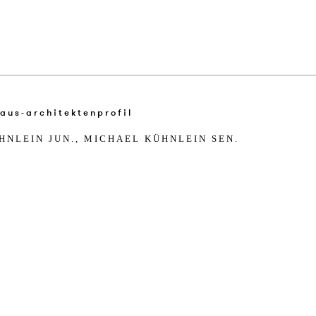
HN­LEIN JUN., MI­CHA­EL KÜHN­LEIN SEN.