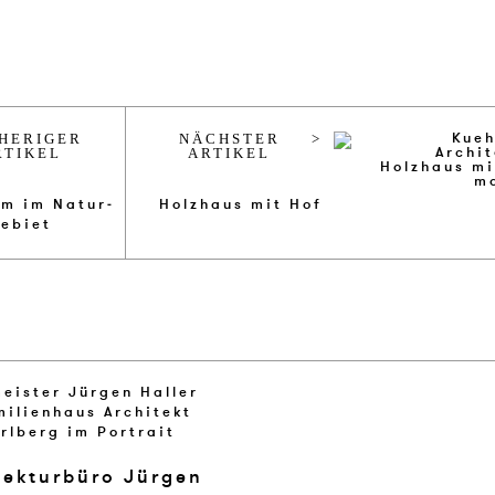
HERIGER
NÄCHSTER
RTIKEL
ARTIKEL
­um im Natur­
Holz­haus mit Hof
e­biet
tekturbüro Jürgen