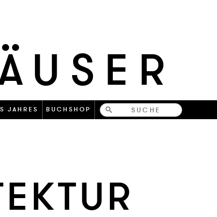
HÄUSER
Bücher-
S JAHRES
BUCHSHOP
und
zeitschriften
TEK­TUR