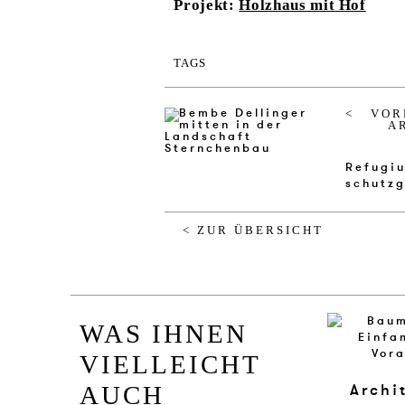
Projekt:
Holzhaus mit Hof
TAGS
VOR
A
Re­fu­gi
schutz­g
< ZUR ÜBERSICHT
WAS IHNEN
VIELLEICHT
Archi
AUCH