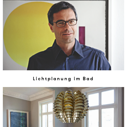
Licht­pla­n­ung im Bad