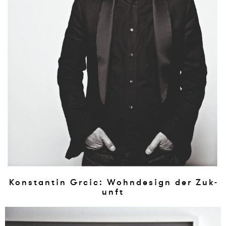
Kon­stan­tin Grcic: Wohn­de­sign der Zu­k­
unft