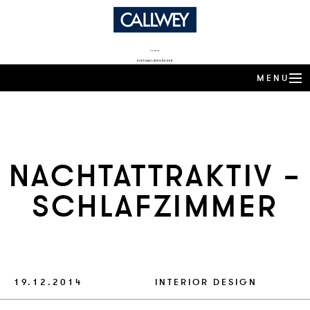
DIE BESTEN
EINFAMILIENHÄUSER
MENU
ARCHITEKTEN-HÄUSER
EXPERTENWISSEN
NACHTAT­TRAK­TIV –
ARCHITEKTEN-PROFILE
SCHLAF­ZIM­MER
PRODUKTTRENDS
HÄUSER DES JAHRES
BUCHSHOP
19.12.2014
INTERIOR DESIGN