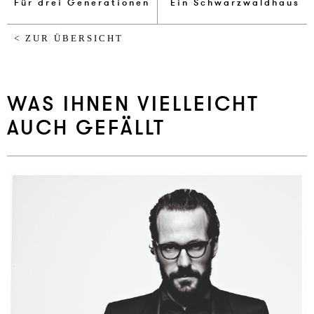
Für drei Ge­ne­ra­tio­nen
Ein Schwarz­wald­haus
< ZUR ÜBERSICHT
WAS IHNEN VIELLEICHT
AUCH GEFÄLLT