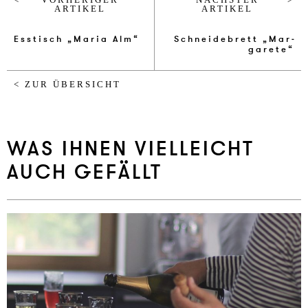
ARTIKEL
ARTIKEL
Esstisch „Ma­ria Alm“
Schnei­de­brett „Mar­
ga­re­te“
< ZUR ÜBERSICHT
WAS IHNEN VIELLEICHT
AUCH GEFÄLLT