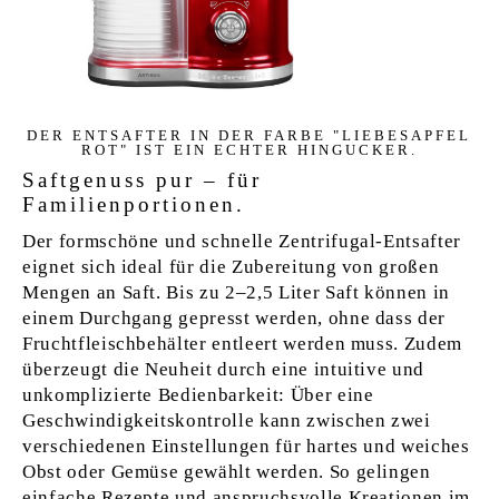
DER EN­T­SAF­TER IN DER FAR­BE "LIE­BES­AP­FEL
ROT" IST EIN ECHTER HIN­GU­CKER.
Saftgenuss pur – für
Familienportionen.
Der formschöne und schnelle Zentrifugal-Entsafter
eignet sich ideal für die Zubereitung von großen
Mengen an Saft. Bis zu 2–2,5 Liter Saft können in
einem Durchgang gepresst werden, ohne dass der
Fruchtfleischbehälter entleert werden muss. Zudem
überzeugt die Neuheit durch eine intuitive und
unkomplizierte Bedienbarkeit: Über eine
Geschwindigkeitskontrolle kann zwischen zwei
verschiedenen Einstellungen für hartes und weiches
Obst oder Gemüse gewählt werden. So gelingen
einfache Rezepte und anspruchsvolle Kreationen im