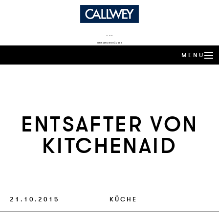
DIE BESTEN
EINFAMILIENHÄUSER
MENU
ARCHITEKTEN-HÄUSER
EXPERTENWISSEN
EN­T­SAF­TER VON
ARCHITEKTEN-PROFILE
KIT­CHEN­AID
PRODUKTTRENDS
HÄUSER DES JAHRES
BUCHSHOP
21.10.2015
KÜCHE