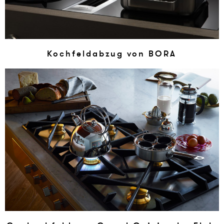
Koch­feld­ab­z­ug von BORA