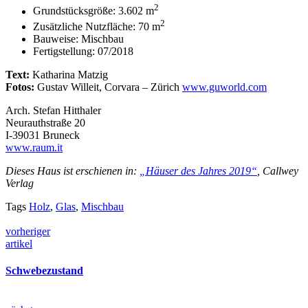
2
Grundstücksgröße: 3.602 m
2
Zusätzliche Nutzfläche: 70 m
Bauweise: Mischbau
Fertigstellung: 07/2018
Text:
Katharina Matzig
Fotos:
Gustav Willeit, Corvara – Zürich
www.guworld.com
Arch. Stefan Hitthaler
Neurauthstraße 20
I-39031 Bruneck
www.raum.it
Dieses Haus ist erschienen in:
„Häuser des Jahres 2019“
, Callwey
Verlag
Tags
Holz
,
Glas
,
Mischbau
vorheriger
artikel
Schwebezustand