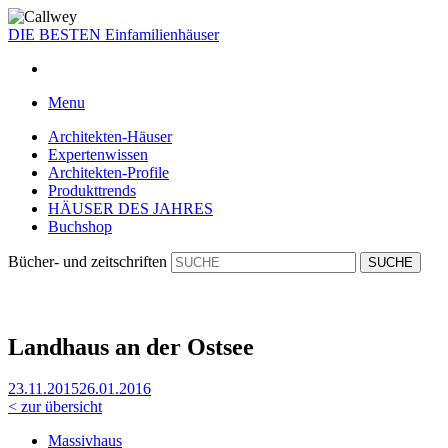
DIE BESTEN
Einfamilienhäuser
Menu
Architekten-Häuser
Expertenwissen
Architekten-Profile
Produkttrends
HÄUSER DES JAHRES
Buchshop
Bücher- und zeitschriften
Land­haus an der Ost­see
23.11.2015
26.01.2016
< zur übersicht
Massivhaus