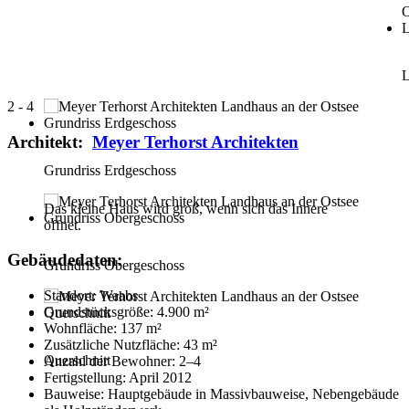
L
2
-
4
Architekt:
Meyer Terhorst Architekten
Grundriss Erdgeschoss
Das kleine Haus wird groß, wenn sich das Innere
öffnet.
Gebäudedaten:
Grundriss Obergeschoss
Standort: Waabs
Grundstücksgröße: 4.900 m²
Wohnfläche: 137 m²
Zusätzliche Nutzfläche: 43 m²
Querschnitt
Anzahl der Bewohner: 2–4
Fertigstellung: April 2012
Bauweise: Hauptgebäude in Massivbauweise, Nebengebäude