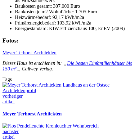
als Holzständerwerk
Baukosten gesamt: 307.000 Euro
Baukosten je m2 Wohnfläche: 1.705 Euro
Heizwärmebedarf: 92,17 kWh/m2a
Primärenergiebedarf: 103,92 kWh/m2a
Energiestandard: KfW-Effizienzhaus 100, EnEV (2009)
Fotos:
Meyer Terhorst Architekten
Dieses Haus ist erschienen in: „
Die besten Einfamilienhäuser bis
150 m²
„, Callwey Verlag.
Tags
vorheriger
artikel
Mey­er Ter­horst Ar­chi­tek­ten
nächster
artikel