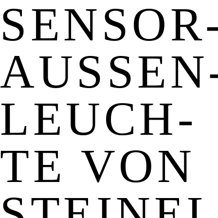
SENSOR
AUSSEN­
EUCH­T
E VON S
TEINEL