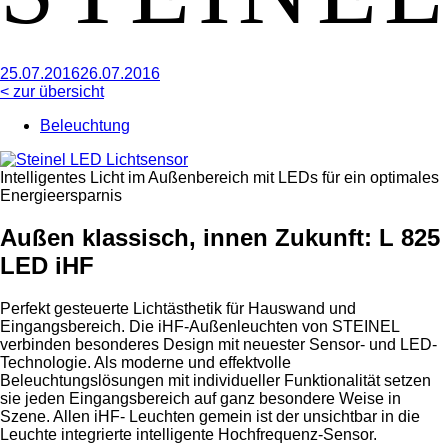
25.07.2016
26.07.2016
< zur übersicht
Beleuchtung
In­tel­l­i­g­en­tes Licht im Außen­be­reich mit LEDs für ein op­ti­ma­les
En­er­gie­er­spar­n­is
Außen klassisch, innen Zukunft: L 825
LED iHF
Perfekt gesteuerte Lichtästhetik für Hauswand und
Eingangsbereich. Die iHF-Außenleuchten von STEINEL
verbinden besonderes Design mit neuester Sensor- und LED-
Technologie. Als moderne und effektvolle
Beleuchtungslösungen mit individueller Funktionalität setzen
sie jeden Eingangsbereich auf ganz besondere Weise in
Szene. Allen iHF- Leuchten gemein ist der unsichtbar in die
Leuchte integrierte intelligente Hochfrequenz-Sensor.