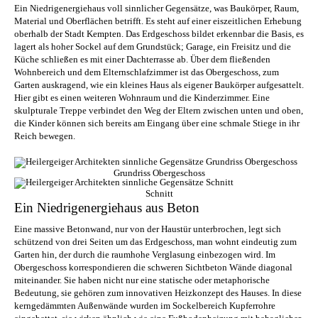
Ein Niedrigenergiehaus voll sinnlicher Gegensätze, was Baukörper, Raum,
Material und Oberflächen betrifft. Es steht auf einer eiszeitlichen Erhebung
oberhalb der Stadt Kempten. Das Erdgeschoss bildet erkennbar die Basis, es
lagert als hoher Sockel auf dem Grundstück; Garage, ein Freisitz und die
Küche schließen es mit einer Dachterrasse ab. Über dem fließenden
Wohnbereich und dem Elternschlafzimmer ist das Obergeschoss, zum
Garten auskragend, wie ein kleines Haus als eigener Baukörper aufgesattelt.
Hier gibt es einen weiteren Wohnraum und die Kinderzimmer. Eine
skulpturale Treppe verbindet den Weg der Eltern zwischen unten und oben,
die Kinder können sich bereits am Eingang über eine schmale Stiege in ihr
Reich bewegen.
Grundriss Obergeschoss
Schnitt
Ein Niedrigenergiehaus aus Beton
Eine massive Betonwand, nur von der Haustür unterbrochen, legt sich
schützend von drei Seiten um das Erdgeschoss, man wohnt eindeutig zum
Garten hin, der durch die raumhohe Verglasung einbezogen wird. Im
Obergeschoss korrespondieren die schweren Sichtbeton Wände diagonal
miteinander. Sie haben nicht nur eine statische oder metaphorische
Bedeutung, sie gehören zum innovativen Heizkonzept des Hauses. In diese
kerngedämmten Außenwände wurden im Sockelbereich Kupferrohre