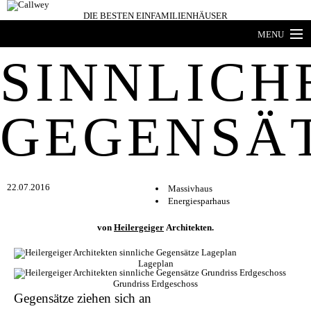
DIE BESTEN
EINFAMILIENHÄUSER
MENU
SINNLICH
Architekten-Häuser
Expertenwissen
GEGENSÄ
Architekten-Profile
Produkttrends
HÄUSER DES JAHRES
22.07.2016
Massivhaus
Energiesparhaus
Buchshop
von
Heilergeiger
Architekten
.
Bücher- und zeitschriften
Lageplan
Grundriss Erdgeschoss
Gegensätze ziehen sich an