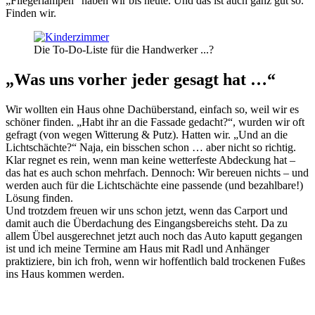
„Fliegerlampen“ haben wir bis heute. Und das ist auch ganz gut so.
Finden wir.
Die To-Do-Liste für die Handwerker ...?
„Was uns vorher jeder gesagt hat …“
Wir wollten ein Haus ohne Dachüberstand, einfach so, weil wir es
schöner finden. „Habt ihr an die Fassade gedacht?“, wurden wir oft
gefragt (von wegen Witterung & Putz). Hatten wir. „Und an die
Lichtschächte?“ Naja, ein bisschen schon … aber nicht so richtig.
Klar regnet es rein, wenn man keine wetterfeste Abdeckung hat –
das hat es auch schon mehrfach. Dennoch: Wir bereuen nichts – und
werden auch für die Lichtschächte eine passende (und bezahlbare!)
Lösung finden.
Und trotzdem freuen wir uns schon jetzt, wenn das Carport und
damit auch die Überdachung des Eingangsbereichs steht. Da zu
allem Übel ausgerechnet jetzt auch noch das Auto kaputt gegangen
ist und ich meine Termine am Haus mit Radl und Anhänger
praktiziere, bin ich froh, wenn wir hoffentlich bald trockenen Fußes
ins Haus kommen werden.