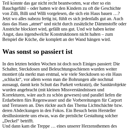
Teil konnte das gar nicht recht beantworten, war eher so ein
Bauchgefühl – oder hatten wir den Kindern zu oft die Geschichte
von Zilli, Billi und Willi vorgelesen, die sich ein Haus bauen …?
Jetzt wo alles nahezu fertig ist, fühlt es sich jedenfalls gut an. Auch
dass das Haus „atmet“ und nicht durch zusätzliche Dämmstoffe oder
Anstriche blockiert wird, gefällt uns gut. Und wir haben keine
Angst, dass irgendwelche Konstruktionen nicht halten – zum
Beispiel die Küche, die komplett an der Wand hängen wird.
Was sonst so passiert ist
In den letzten beiden Wochen ist doch noch Einiges passiert: Die
Schalter, Steckdosen und Beleuchtungsschienen wurden weiter
montiert (da merkt man erstmal, wie viele Steckdosen so ein Haus
„schluckt“, vor allem wenn man die Bohrungen alle nochmal
aussaugt, damit kein Schutt das Parkett verkratzt), die Sanitärobjekte
wurden angebracht (mit kleinen Missverständnissen und
Korrekturen, wäre auch zu schön gewesen) und parallel liefen die
Erdarbeiten fürs Regenwasser und die Vorbereitungen für Carport
und Terrassen an. Dies rückte auch das Thema Lichtschächte bzw.
deren Abdeckungen in den Fokos. Ein Besuch beim Hersteller
desillusionierte uns etwas, was die preisliche Gestaltung solcher
„Deckel“ betrifft.
Und dann kam die Treppe … eines unserer Herzensthemen des