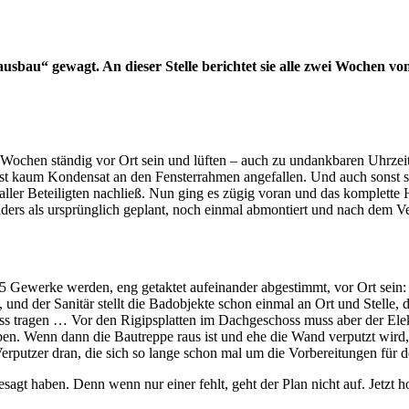
usbau“ gewagt. An dieser Stelle berichtet sie alle zwei Wochen v
Wochen ständig vor Ort sein und lüften – auch zu undankbaren Uhrzeite
ist kaum Kondensat an den Fensterrahmen angefallen. Und auch sonst s
ler Beteiligten nachließ. Nun ging es zügig voran und das komplette
ders als ursprünglich geplant, noch einmal abmontiert und nach dem V
 5 Gewerke werden, eng getaktet aufeinander abgestimmt, vor Ort sein
 und der Sanitär stellt die Badobjekte schon einmal an Ort und Stelle,
ss tragen … Vor den Rigipsplatten im Dachgeschoss muss aber der Elek
n. Wenn dann die Bautreppe raus ist und ehe die Wand verputzt wird, 
erputzer dran, die sich so lange schon mal um die Vorbereitungen fü
gt haben. Denn wenn nur einer fehlt, geht der Plan nicht auf. Jetzt hof