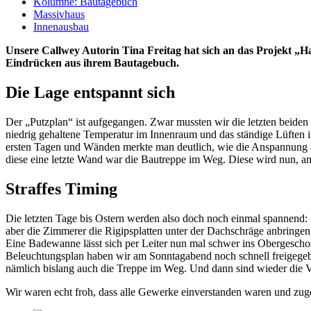
Kolumne: Bautagebuch
Massivhaus
Innenausbau
Unsere Callwey Autorin Tina Freitag hat sich an das Projekt „Ha
Eindrücken aus ihrem Bautagebuch.
Die Lage entspannt sich
Der „Putzplan“ ist aufgegangen. Zwar mussten wir die letzten beiden 
niedrig gehaltene Temperatur im Innenraum und das ständige Lüften 
ersten Tagen und Wänden merkte man deutlich, wie die Anspannung al
diese eine letzte Wand war die Bautreppe im Weg. Diese wird nun, an
Straffes Timing
Die letzten Tage bis Ostern werden also doch noch einmal spannend:
aber die Zimmerer die Rigipsplatten unter der Dachschräge anbringen,
Eine Badewanne lässt sich per Leiter nun mal schwer ins Obergescho
Beleuchtungsplan haben wir am Sonntagabend noch schnell freigegebe
nämlich bislang auch die Treppe im Weg. Und dann sind wieder die V
Wir waren echt froh, dass alle Gewerke einverstanden waren und zugesa