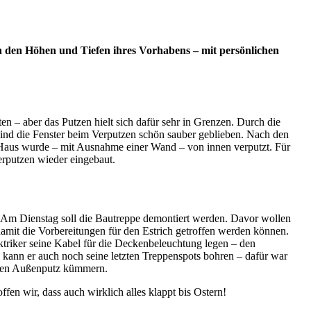
on den Höhen und Tiefen ihres Vorhabens – mit persönlichen
n – aber das Putzen hielt sich dafür sehr in Grenzen. Durch die
ind die Fenster beim Verputzen schön sauber geblieben. Nach den
 Haus wurde – mit Ausnahme einer Wand – von innen verputzt. Für
erputzen wieder eingebaut.
: Am Dienstag soll die Bautreppe demontiert werden. Davor wollen
 damit die Vorbereitungen für den Estrich getroffen werden können.
triker seine Kabel für die Deckenbeleuchtung legen – den
kann er auch noch seine letzten Treppenspots bohren – dafür war
r den Außenputz kümmern.
fen wir, dass auch wirklich alles klappt bis Ostern!