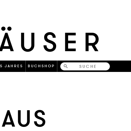
HÄUSER
Bücher-
S JAHRES
BUCHSHOP
und
zeitschriften
HAUS