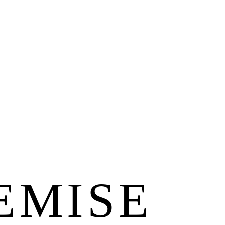
­MI­SE