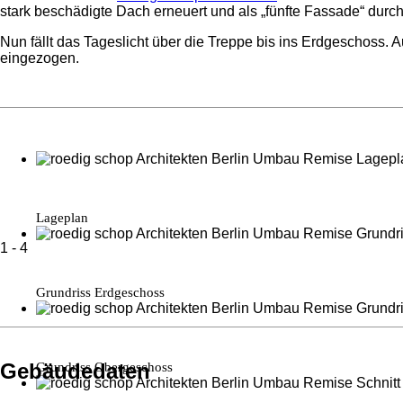
stark beschädigte Dach erneuert und als „fünfte Fassade“ durch
Nun fällt das Tageslicht über die Treppe bis ins Erdgeschos
eingezogen.
Lageplan
1
-
4
Grundriss Erdgeschoss
Gebäudedaten
Grundriss Obergeschoss