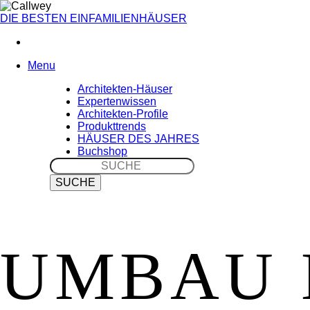
DIE BESTEN
EINFAMILIENHÄUSER
Menu
Architekten-Häuser
Expertenwissen
Architekten-Profile
Produkttrends
HÄUSER DES JAHRES
Buchshop
Bücher-
und
zeitschriften
UM­BAU E