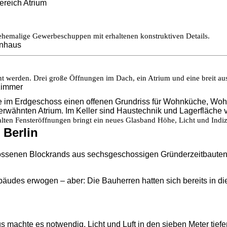
 ehemalige Gewerbeschuppen mit erhaltenen konstruktiven Details.
ht werden. Drei große Öffnungen im Dach, ein Atrium und eine breit a
e im Erdgeschoss einen offenen Grundriss für Wohnküche, Woh
rwähnten Atrium. Im Keller sind Haustechnik und Lagerfläche 
alten Fensteröffnungen bringt ein neues Glasband Höhe, Licht und Indi
 Berlin
hlossenen Blockrands aus sechsgeschossigen Gründerzeitbauten.
bäudes erwogen – aber: Die Bauherren hatten sich bereits in di
achte es notwendig, Licht und Luft in den sieben Meter tiefen