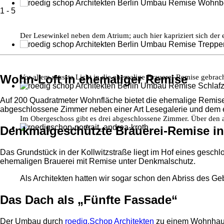
1
-
5
Der Lesewinkel neben dem Atrium; auch hier kapriziert sich der
Wohn-Loft in ehemaliger Remise
Vor allem musste Licht in die ehemalige Brauerei-Remise gebrac
Auf 200 Quadratmeter Wohnfläche bietet die ehemalige Remis
abgeschlossene Zimmer neben einer Art Lesegalerie und dem e
Im Obergeschoss gibt es drei abgeschlossene Zimmer. Über den 
Denkmalgeschützte Brauerei-Remise in
Das Grundstück in der Kollwitzstraße liegt im Hof eines gesc
ehemaligen Brauerei mit Remise unter Denkmalschutz.
Als Architekten hatten wir sogar schon den Abriss des Ge
Das Dach als „Fünfte Fassade“
Der Umbau durch
roedig.Schop Architekten
zu einem Wohnhaus m