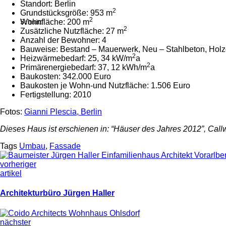
Standort: Berlin
2
Grundstücksgröße: 953 m
2
Wohnfläche: 200 m
Schnitt
2
Zusätzliche Nutzfläche: 27 m
Anzahl der Bewohner: 4
Bauweise: Bestand – Mauerwerk, Neu – Stahlbeton, Hol
2
Heizwärmebedarf: 25, 34 kW/m
a
2
Primärenergiebedarf: 37, 12 kWh/m
a
Baukosten: 342.000 Euro
Baukosten je Wohn-und Nutzfläche: 1.506 Euro
Fertigstellung: 2010
Fotos:
Gianni Plescia, Berlin
Dieses Haus ist erschienen in: “Häuser des Jahres 2012”, Call
Tags
Umbau
,
Fassade
vorheriger
artikel
Ar­chi­tek­turbüro Jürgen Hal­ler
nächster