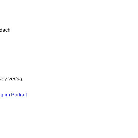
zdach
wey Verlag.