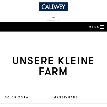
DIE BESTEN
EINFAMILIENHÄUSER
MENU
ARCHITEKTEN-HÄUSER
EXPERTENWISSEN
UN­SE­RE KLEI­NE
ARCHITEKTEN-PROFILE
FARM
PRODUKTTRENDS
HÄUSER DES JAHRES
BUCHSHOP
06.09.2016
MASSIVHAUS