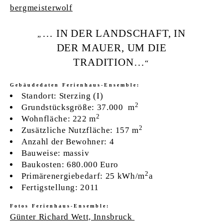
bergmeisterwolf
… IN DER LANDSCHAFT, IN
DER MAUER, UM DIE
TRADITION…
Gebäudedaten
Ferienhaus-Ensemble:
Standort: Sterzing (I)
1
-
5
2
Grundstücksgröße: 37.000 m
2
Wohnfläche: 222 m
2
Zusätzliche Nutzfläche: 157 m
Anzahl der Bewohner: 4
Bauweise: massiv
Baukosten: 680.000 Euro
2
Primärenergiebedarf: 25 kWh/m
a
Fertigstellung: 2011
Fotos
Ferienhaus-Ensemble
:
Günter Richard Wett, Innsbruck