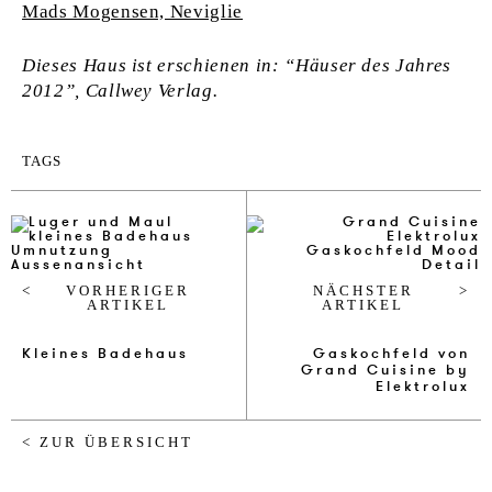
Mads Mogensen, Neviglie
Dieses Haus ist erschienen in: “Häuser des Jahres
2012”, Callwey Verlag.
TAGS
VORHERIGER
NÄCHSTER
ARTIKEL
ARTIKEL
Klei­nes Ba­de­haus
Ga­sk­och­feld von
Grand Cui­si­ne by
Elek­tr­o­lux
< ZUR ÜBERSICHT