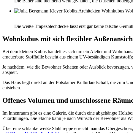
Die Bäder sind blendend weiß ge-halten, die Duschen bodengle
Die weiße Trapezblechdecke lässt erst gar keine falsche Gemü
Wohnkubus mit sich flexibler Außenansich
Bei dem kleinen Kubus handelt es sich um ein Atelier und Wohnhaus. D
erneuerbare Stoffhülle besteht aus einem UV-beständigen Kunststoffg
Je nachdem, wie die Bewohner Schatten oder Ausblick bevorzugen, ve
abspielt.
Das Haus liegt direkt an der Potsdamer Kulturlandschaft, die zum Un
entstehen.
Offenes Volumen und umschlossene Räum
Im Innenraum gibt es eine Galerie, die durch eine abgehängte Holzbox
Zuordnungen. Die Fläche kann je nach Wunsch der Bewohner als Woh
Über eine schlanke weiße Stahltreppe erreicht man das Obergeschoss, 