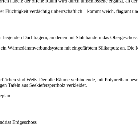
en haben: der offene Raum wird durch umschlossene ergänzt, an der 
rer Flüchtigkeit verdächtig unherrschaftlich – kommt weich, flagrant und
r liegenden Dachträgern, an denen mit Stahlbändern das Obergeschoss an
sich ein Wärmedämmverbundsystem mit eingefärbtem Silikatputz an. Die 
lächen sind Weiß. Der alle Räume verbindende, mit Polyurethan beschi
gen Tafeln aus Seekiefersperrholz verkleidet.