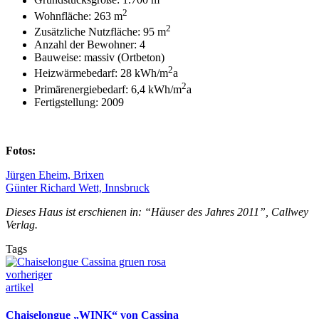
Grundstücksgröße: 1.700 m
2
Wohnfläche: 263 m
2
Zusätzliche Nutzfläche: 95 m
Anzahl der Bewohner: 4
Bauweise: massiv (Ortbeton)
2
Heizwärmebedarf: 28 kWh/m
a
2
Primärenergiebedarf: 6,4 kWh/m
a
Fertigstellung: 2009
Fotos:
Jürgen Eheim, Brixen
Günter Richard Wett, Innsbruck
Dieses Haus ist erschienen in: “Häuser des Jahres 2011”, Callwey
Verlag.
Tags
vorheriger
artikel
Chaiselongue „WINK“ von Cassina